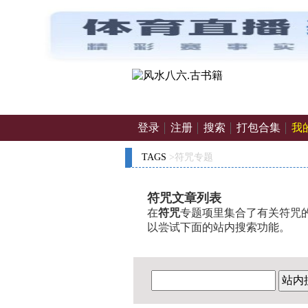
登录
注册
搜索
打包合集
我
TAGS
>符咒专题
符咒文章列表
在
符咒
专题项里集合了有关符咒的
以尝试下面的站内搜索功能。
站内