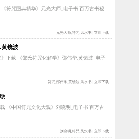
 《符咒图典精华》元光大师_电子书 百万古书秘
元光大师
,
符咒
风水书
|
立即下载
.黄镜波
》下载 《邵氏符咒化解学》邵伟华.黄镜波_电子
符咒
,
邵伟华
,
黄镜波
风水书
|
立即下载
明
载 《中国符咒文化大观》刘晓明_电子书 百万古
刘晓明
,
符咒
风水书
|
立即下载