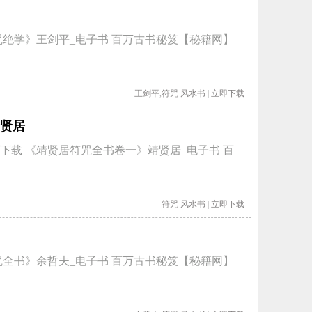
咒绝学》王剑平_电子书 百万古书秘笈【秘籍网】
王剑平
,
符咒
风水书
|
立即下载
贤居
下载 《靖贤居符咒全书卷一》靖贤居_电子书 百
符咒
风水书
|
立即下载
咒全书》余哲夫_电子书 百万古书秘笈【秘籍网】