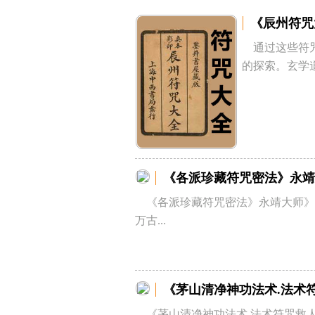
《辰州符咒
通过这些符
的探索。玄学道
《各派珍藏符咒密法》永靖
《各派珍藏符咒密法》永靖大师》
万古...
《茅山清净神功法术.法术
《茅山清净神功法术.法术符咒救