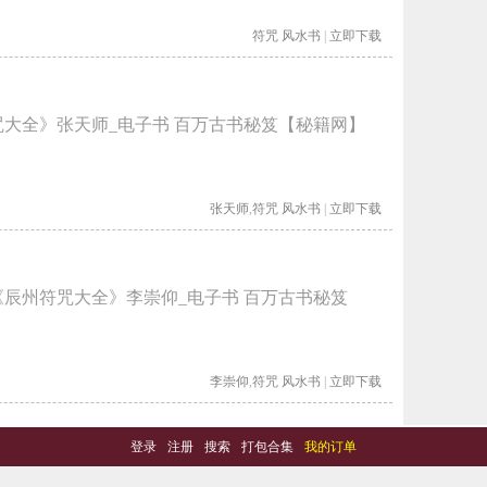
符咒
风水书
|
立即下载
咒大全》张天师_电子书 百万古书秘笈【秘籍网】
张天师
,
符咒
风水书
|
立即下载
《辰州符咒大全》李崇仰_电子书 百万古书秘笈
李崇仰
,
符咒
风水书
|
立即下载
登录
-
注册
-
搜索
-
打包合集
-
我的订单