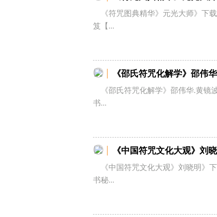
《符咒图典精华》元光大师》下载
笈【...
《邵氏符咒化解学》邵伟华
《邵氏符咒化解学》邵伟华.黄镜波
书...
《中国符咒文化大观》刘晓
《中国符咒文化大观》刘晓明》下
书秘...