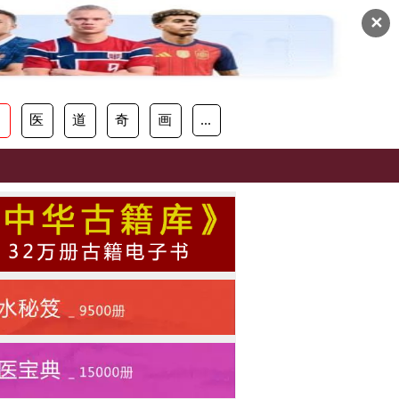
✕
易
医
道
奇
画
...