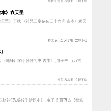
余哲夫
,
符咒
风水书
|
立即下载
古本》袁天罡
袁天罡》下载 《符咒三皇秘传三十六虎.古本》袁天
符咒
,
袁天罡
风水书
|
立即下载
本》
 《地师用的手抄符咒书.古本》_电子书 百万古
符咒
风水书
|
立即下载
《祖传符咒秘传手抄原本》_电子书 百万古书秘笈