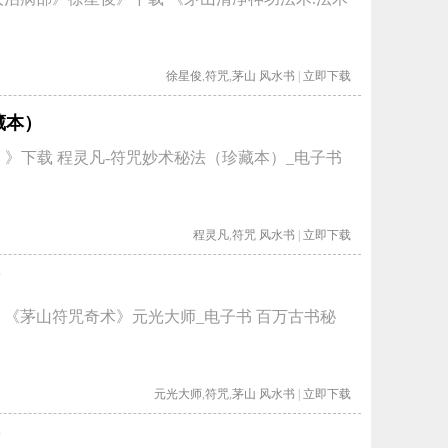
徐星俊
,
符咒
,
茅山
风水书
|
立即下载
藏本）
》下载 程灵凡-符咒妙术秘法（珍藏本）_电子书
程灵凡
,
符咒
风水书
|
立即下载
 《茅山符咒奇术》元光大师_电子书 百万古书秘
元光大师
,
符咒
,
茅山
风水书
|
立即下载