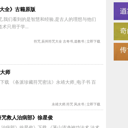
大全》古籍原版
咒,我们看到的是智慧和经验,是古人的理想与他们
术只用于学...
符咒
,
辰州符咒大全
古奇书
,
道教书
|
立即下载
大师
下载 《各派珍藏符咒密法》永靖大师_电子书 百
永靖大师
,
符咒
风水书
|
立即下载
符咒救人治病部》徐星俊
人治病部》徐星俊》下载 《茅山清净神功法术.法术