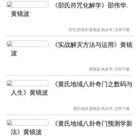
《邵氏符咒化解学》邵伟华.
黄镜波
符咒
,
邵伟华
,
黄镜波
风水书
|
立即下载
《实战解灾方法与运用》黄镜
波
黄镜波
风水书
|
立即下载
《黄氏地域八卦奇门之数码与
人生》黄镜波
黄氏地域
,
黄镜波
风水书
|
立即下载
《黄氏地域八卦奇门预测学新
法》黄镜波