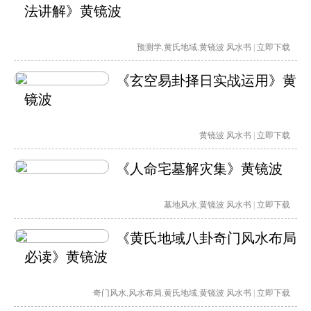
法讲解》黄镜波
预测学
,
黄氏地域
,
黄镜波
风水书
|
立即下载
《玄空易卦择日实战运用》黄
镜波
黄镜波
风水书
|
立即下载
《人命宅墓解灾集》黄镜波
墓地风水
,
黄镜波
风水书
|
立即下载
《黄氏地域八卦奇门风水布局
必读》黄镜波
奇门风水
,
风水布局
,
黄氏地域
,
黄镜波
风水书
|
立即下载