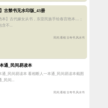
】古禁书无水印版_43册
本】古代嫁女从书，东亚民族手绘春宫艳本....；
不...
民间
,
看相
古奇书
,
风水书
本通_民间易读本
本通_民间易读本 看相断人一本通_民间易读本截图
民间...
民间
,
看相
古奇书
,
风水书