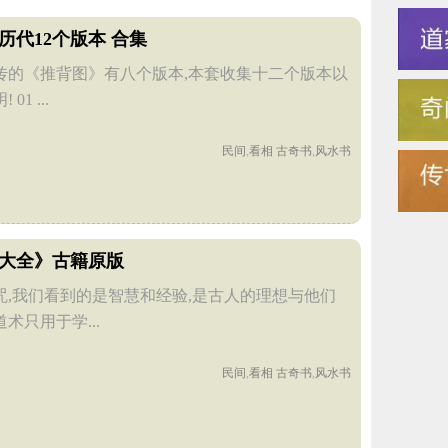
历代12个版本 合集
传的《推背图》有八个版本,本套收集十二个版本以
1 ...
民间
,
看相
古奇书
,
风水书
大全》古籍原版
咒,我们看到的是智慧和经验,是古人的理想与他们
术只用于学...
民间
,
看相
古奇书
,
风水书