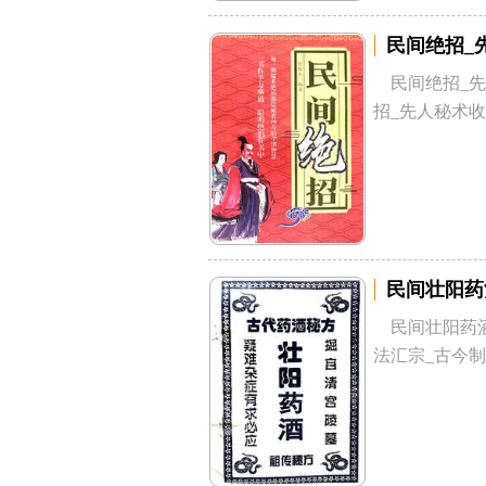
民间绝招_
民间绝招_先
招_先人秘术收集
民间壮阳药
民间壮阳药酒
法汇宗_古今制人