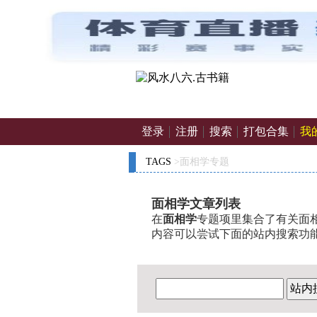
登录
注册
搜索
打包合集
我
TAGS
>面相学专题
面相学文章列表
在
面相学
专题项里集合了有关面相
内容可以尝试下面的站内搜索功
站内