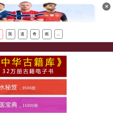
✕
易
医
道
奇
画
...