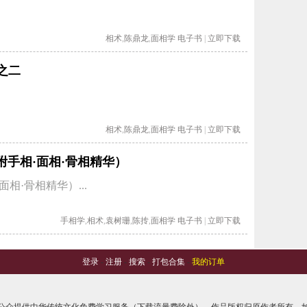
相术
,
陈鼎龙
,
面相学
电子书
|
立即下载
之二
相术
,
陈鼎龙
,
面相学
电子书
|
立即下载
附手相·面相·骨相精华）
相·骨相精华）...
手相学
,
相术
,
袁树珊
,
陈抟
,
面相学
电子书
|
立即下载
登录
-
注册
-
搜索
-
打包合集
-
我的订单
公众提供中华传统文化免费学习服务（下载流量费除外），作品版权归原作者所有，如