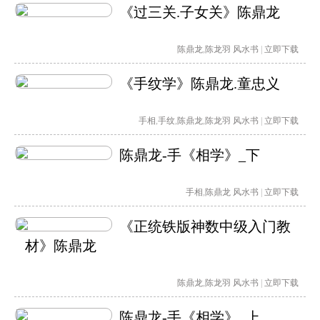
《过三关.子女关》陈鼎龙
陈鼎龙
,
陈龙羽
风水书
|
立即下载
《手纹学》陈鼎龙.童忠义
手相
,
手纹
,
陈鼎龙
,
陈龙羽
风水书
|
立即下载
陈鼎龙-手《相学》_下
手相
,
陈鼎龙
风水书
|
立即下载
《正统铁版神数中级入门教
材》陈鼎龙
陈鼎龙
,
陈龙羽
风水书
|
立即下载
陈鼎龙-手《相学》_上