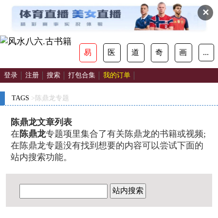
✕
易
医
道
奇
画
...
登录
注册
搜索
打包合集
我的订单
TAGS
>陈鼎龙专题
陈鼎龙文章列表
在
陈鼎龙
专题项里集合了有关陈鼎龙的书籍或视频;
在陈鼎龙专题没有找到想要的内容可以尝试下面的
站内搜索功能。
站内搜索