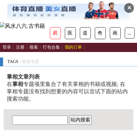
✕
易
医
道
奇
画
...
登录
注册
搜索
打包合集
我的订单
TAGS
>掌相专题
掌相文章列表
在
掌相
专题项里集合了有关掌相的书籍或视频; 在
掌相专题没有找到想要的内容可以尝试下面的站内
搜索功能。
站内搜索