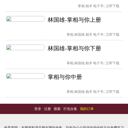
掌相
,
相术
电子书
|
立即下载
林国雄-掌相与你上册
掌相
,
林国雄
,
相术
电子书
|
立即下载
林国雄-掌相与你下册
掌相
,
林国雄
,
相术
电子书
|
立即下载
掌相与你中册
掌相
,
林国雄
,
相术
电子书
|
立即下载
登录
-
注册
-
搜索
-
打包合集
-
我的订单
免责声明：本网资料源于网友网络收集，目的为公众提供中华传统文化免费学习