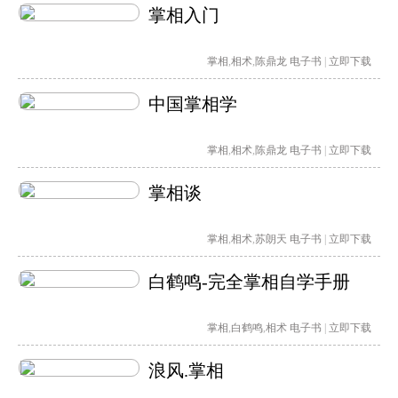
掌相入门
掌相
,
相术
,
陈鼎龙
电子书
|
立即下载
中国掌相学
掌相
,
相术
,
陈鼎龙
电子书
|
立即下载
掌相谈
掌相
,
相术
,
苏朗天
电子书
|
立即下载
白鹤鸣-完全掌相自学手册
掌相
,
白鹤鸣
,
相术
电子书
|
立即下载
浪风.掌相