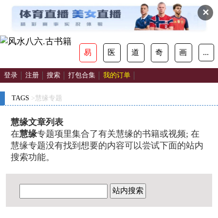
✕
易
医
道
奇
画
...
登录
注册
搜索
打包合集
我的订单
TAGS
>慧缘专题
慧缘文章列表
在
慧缘
专题项里集合了有关慧缘的书籍或视频; 在
慧缘专题没有找到想要的内容可以尝试下面的站内
搜索功能。
站内搜索