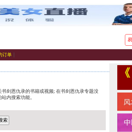
的订单
书剑恩仇录的书籍或视频; 在书剑恩仇录专题没
的站内搜索功能。
搜索