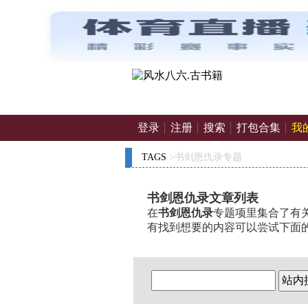
登录
注册
搜索
打包合集
我
TAGS
>书剑恩仇录专题
书剑恩仇录文章列表
在
书剑恩仇录
专题项里集合了有关
有找到想要的内容可以尝试下面
站内