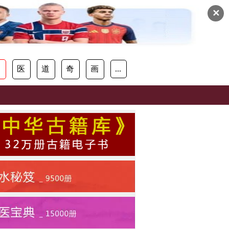
✕
易
医
道
奇
画
...