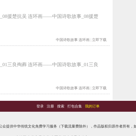
08援楚抗吴 连环画——中国诗歌故事_08援楚
中国诗歌故事
连环画
|
立即下载
01三良殉葬 连环画——中国诗歌故事_01三良
中国诗歌故事
连环画
|
立即下载
登录
-
注册
-
搜索
-
打包合集
-
我的订单
公众提供中华传统文化免费学习服务（下载流量费除外），作品版权归原作者所有，如