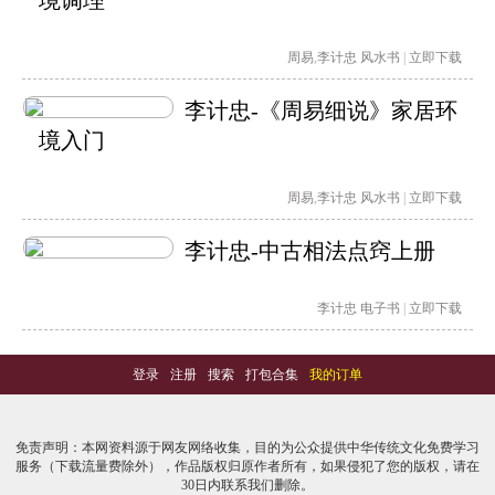
境调理
周易
,
李计忠
风水书
|
立即下载
李计忠-《周易细说》家居环
境入门
周易
,
李计忠
风水书
|
立即下载
李计忠-中古相法点窍上册
李计忠
电子书
|
立即下载
登录
-
注册
-
搜索
-
打包合集
-
我的订单
免责声明：本网资料源于网友网络收集，目的为公众提供中华传统文化免费学习
服务（下载流量费除外），作品版权归原作者所有，如果侵犯了您的版权，请在
30日内联系我们删除。