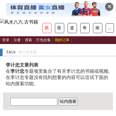
✕
易
医
道
奇
画
...
登录
注册
搜索
打包合集
我的订单
TAGS
>李计忠专题
李计忠文章列表
在
李计忠
专题项里集合了有关李计忠的书籍或视频;
在李计忠专题没有找到想要的内容可以尝试下面的
站内搜索功能。
站内搜索