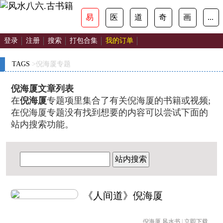
易
医
道
奇
画
...
登录
注册
搜索
打包合集
我的订单
TAGS
>倪海厦专题
倪海厦文章列表
在
倪海厦
专题项里集合了有关倪海厦的书籍或视频;
在倪海厦专题没有找到想要的内容可以尝试下面的
站内搜索功能。
站内搜索
《人间道》倪海厦
倪海厦
风水书
|
立即下载