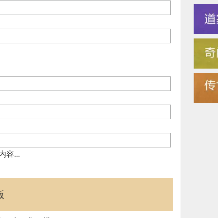
...
版