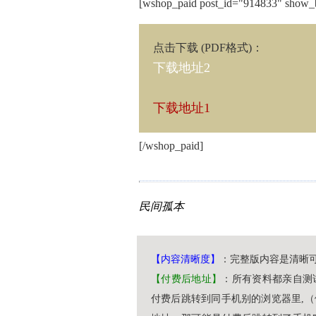
[wshop_paid post_id="914833" show_
点击下载 (PDF格式)
：
下载地址2
下载地址1
[/wshop_paid]
民间孤本
【内容清晰度】
：完整版内容是清晰
【付费后地址】
：所有资料都亲自测
付费后跳转到同手机别的浏览器里,