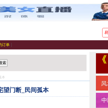
的订单
搜索
孤本
宅望门断_民间孤本