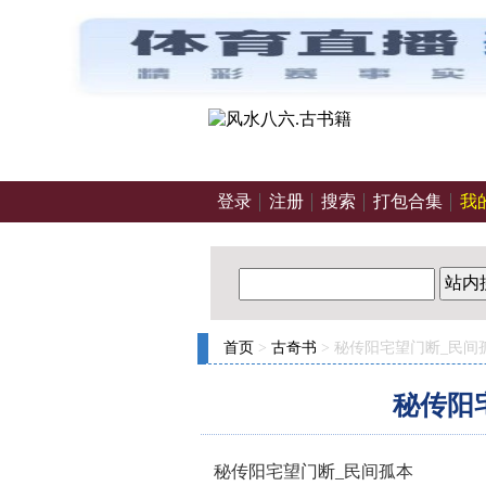
登录
注册
搜索
打包合集
我
站内
首页
>
古奇书
> 秘传阳宅望门断_民间
秘传阳
秘传阳宅望门断_民间孤本