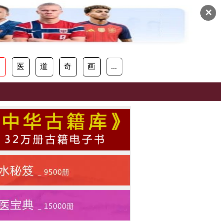
✕
易
医
道
奇
画
...