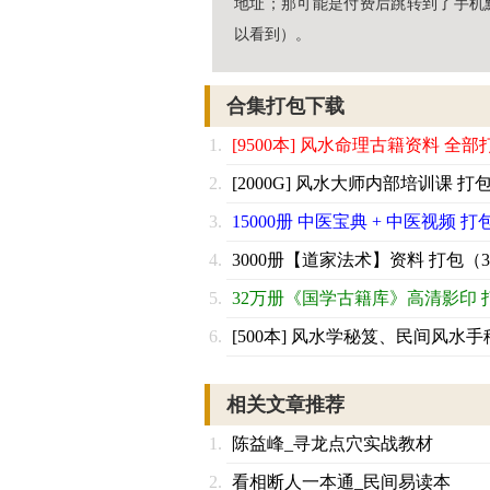
地址；那可能是付费后跳转到了手机
以看到）。
合集打包下载
[9500本] 风水命理古籍资料 全部
[2000G] 风水大师内部培训课 打
15000册 中医宝典 + 中医视频 打
3000册【道家法术】资料 打包（3
32万册《国学古籍库》高清影印 
[500本] 风水学秘笈、民间风水手
相关文章推荐
陈益峰_寻龙点穴实战教材
看相断人一本通_民间易读本