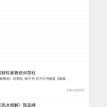
聚财旺家教程何荣柱
教程》何荣柱_电子书 百万古书秘笈【秘籍...
古奇书
,
风水书
宅风水精解》陈益峰