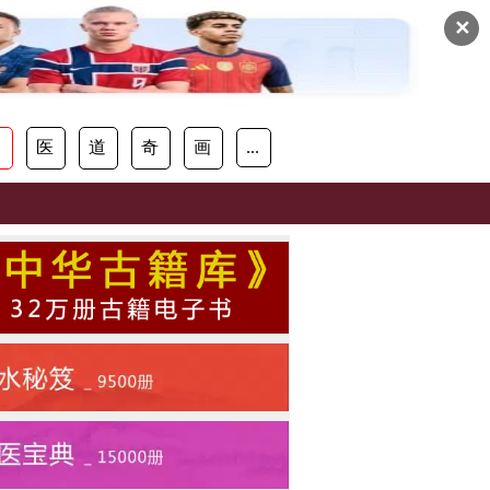
✕
易
医
道
奇
画
...