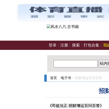
登录
注册
搜索
打包合集
我
站内
首页
>
电子书
> 招财增运百问百答
招
《司徒法正-招财增运百问百答》