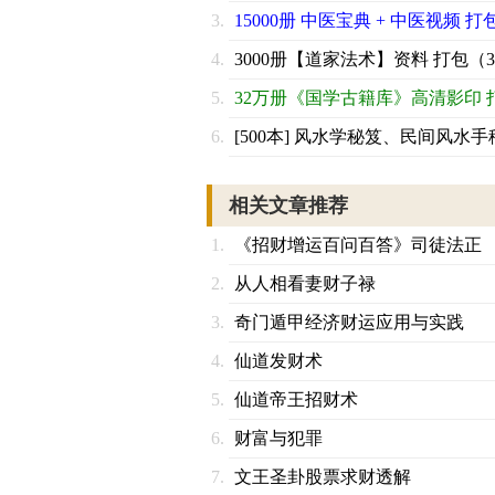
15000册 中医宝典 + 中医视频 打
3000册【道家法术】资料 打包（3
32万册《国学古籍库》高清影印 
[500本] 风水学秘笈、民间风水手
相关文章推荐
《招财增运百问百答》司徒法正
从人相看妻财子禄
奇门遁甲经济财运应用与实践
仙道发财术
仙道帝王招财术
财富与犯罪
文王圣卦股票求财透解