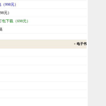
包（998元）
98元）
打包下载（698元）
稿
+
电子书