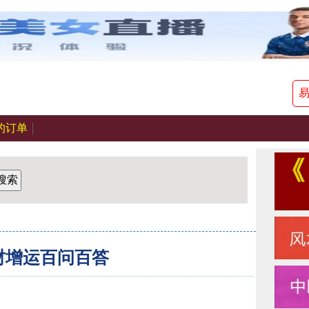
的订单
搜索
财增运百问百答