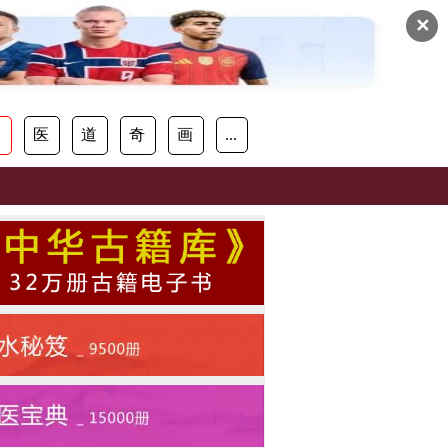
✕
易
医
道
奇
画
...