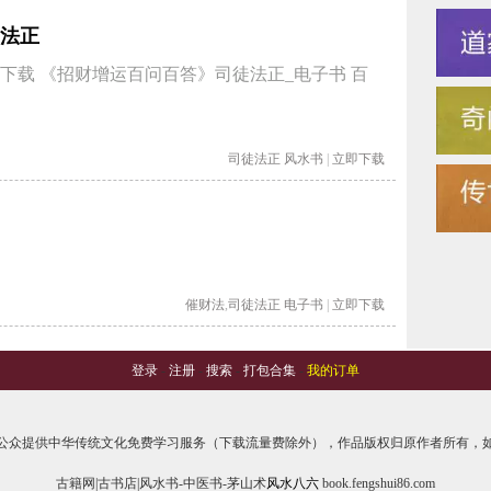
法正
下载 《招财增运百问百答》司徒法正_电子书 百
司徒法正
风水书
|
立即下载
催财法
,
司徒法正
电子书
|
立即下载
登录
-
注册
-
搜索
-
打包合集
-
我的订单
公众提供中华传统文化免费学习服务（下载流量费除外），作品版权归原作者所有，如
古籍网|古书店|风水书-中医书-茅山术
风水八六
book.fengshui86.com