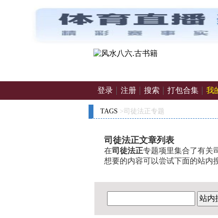
登录
注册
搜索
打包合集
我
TAGS
>司徒法正专题
司徒法正文章列表
在
司徒法正
专题项里集合了有关司
想要的内容可以尝试下面的站内
站内