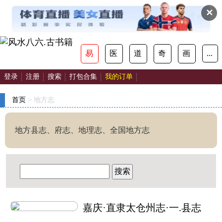
✕
易
医
道
奇
画
...
登录
注册
搜索
打包合集
我的订单
首页
>
地方志
地方县志、府志、地理志、全国地方志
搜索
嘉庆·直隶太仓州志·一.县志