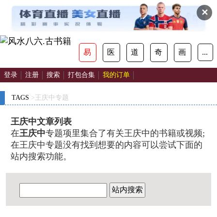
✕
易
医
道
奇
画
...
登录
注册
搜索
打包合集
我的订单
TAGS
>王庆中专题
王庆中文章列表
在
王庆中
专题项里集合了有关王庆中的书籍或视频;
在王庆中专题没有找到想要的内容可以尝试下面的
站内搜索功能。
站内搜索