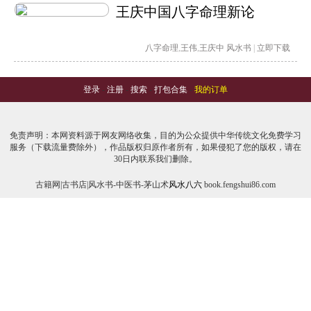
王庆中国八字命理新论
八字命理
,
王伟
,
王庆中
风水书
|
立即下载
登录
-
注册
-
搜索
-
打包合集
-
我的订单
免责声明：本网资料源于网友网络收集，目的为公众提供中华传统文化免费学习
服务（下载流量费除外），作品版权归原作者所有，如果侵犯了您的版权，请在
30日内联系我们删除。
古籍网|古书店|风水书-中医书-茅山术
风水八六
book.fengshui86.com