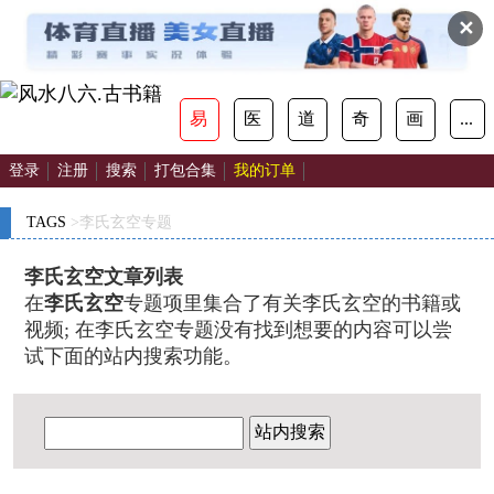
✕
易
医
道
奇
画
...
登录
注册
搜索
打包合集
我的订单
TAGS
>李氏玄空专题
李氏玄空文章列表
在
李氏玄空
专题项里集合了有关李氏玄空的书籍或
视频; 在李氏玄空专题没有找到想要的内容可以尝
试下面的站内搜索功能。
站内搜索