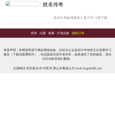
姓名传奇
姓名学
,
雨扬
,
雨扬居士
电子书
|
立即下载
登录
-
注册
-
搜索
-
打包合集
-
我的订单
免责声明：本网资料源于网友网络收集，目的为公众提供中华传统文化免费学习
服务（下载流量费除外），作品版权归原作者所有，如果侵犯了您的版权，请在
30日内联系我们删除。
古籍网|古书店|风水书-中医书-茅山术
风水八六
book.fengshui86.com