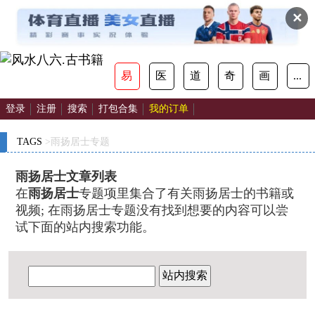
✕
易
医
道
奇
画
...
登录
注册
搜索
打包合集
我的订单
TAGS
>雨扬居士专题
雨扬居士文章列表
在
雨扬居士
专题项里集合了有关雨扬居士的书籍或
视频; 在雨扬居士专题没有找到想要的内容可以尝
试下面的站内搜索功能。
站内搜索