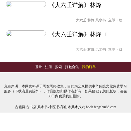
《大六壬详解》林烽
大六壬
,
林烽
风水书
|
立即下载
《大六壬详解》林烽_1
大六壬
,
林烽
风水书
|
立即下载
登录
-
注册
-
搜索
-
打包合集
-
我的订单
免责声明：本网资料源于网友网络收集，目的为公众提供中华传统文化免费学习
服务（下载流量费除外），作品版权归原作者所有，如果侵犯了您的版权，请在
30日内联系我们删除。
古籍网|古书店|风水书-中医书-茅山术
风水八六
book.fengshui86.com