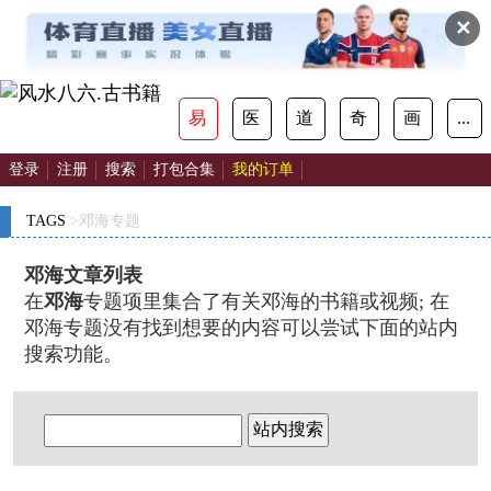
✕
易
医
道
奇
画
...
登录
注册
搜索
打包合集
我的订单
TAGS
>邓海专题
邓海文章列表
在
邓海
专题项里集合了有关邓海的书籍或视频; 在
邓海专题没有找到想要的内容可以尝试下面的站内
搜索功能。
站内搜索