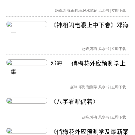
赵峰
,
邓海
,
面授班
,
风水笔记
风水书
|
立即下载
《神相闪电眼上中下卷》邓海
一
赵峰
,
邓海
风水书
|
立即下载
邓海一_俏梅花外应预测学上
集
赵峰
,
邓海
,
预测学
风水书
|
立即下载
《八字看配偶着》
赵峰
,
邓海
风水书
|
立即下载
《俏梅花外应预测学及最新案