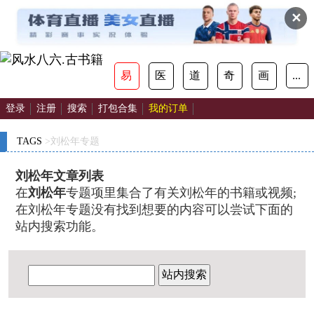
✕
易
医
道
奇
画
...
登录
注册
搜索
打包合集
我的订单
TAGS
>刘松年专题
刘松年文章列表
在
刘松年
专题项里集合了有关刘松年的书籍或视频;
在刘松年专题没有找到想要的内容可以尝试下面的
站内搜索功能。
站内搜索