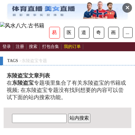
✕
易
医
道
奇
画
...
登录
注册
搜索
打包合集
我的订单
TAGS
>东陵盗宝专题
东陵盗宝文章列表
在
东陵盗宝
专题项里集合了有关东陵盗宝的书籍或
视频; 在东陵盗宝专题没有找到想要的内容可以尝
试下面的站内搜索功能。
站内搜索