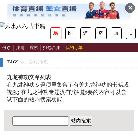
✕
易
医
道
奇
画
...
登录
注册
搜索
打包合集
我的订单
TAGS
>九龙神功专题
九龙神功文章列表
在
九龙神功
专题项里集合了有关九龙神功的书籍或
视频; 在九龙神功专题没有找到想要的内容可以尝
试下面的站内搜索功能。
站内搜索