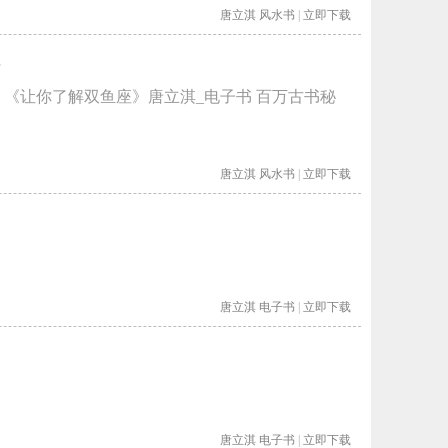
唐立淇
风水书
|
立即下载
 《让你了解双鱼座》唐立淇_电子书 百万古书秘
唐立淇
风水书
|
立即下载
唐立淇
电子书
|
立即下载
唐立淇
电子书
|
立即下载