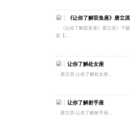
《让你了解双鱼座》唐立淇
《让你了解双鱼座》唐立淇》下载
笈【...
让你了解处女座
唐立淇-让你了解处女座...
让你了解射手座
唐立淇-让你了解射手座...