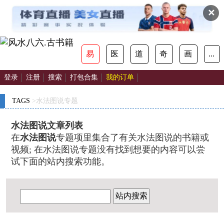
✕
易
医
道
奇
画
...
登录
注册
搜索
打包合集
我的订单
TAGS
>水法图说专题
水法图说文章列表
在
水法图说
专题项里集合了有关水法图说的书籍或
视频; 在水法图说专题没有找到想要的内容可以尝
试下面的站内搜索功能。
站内搜索