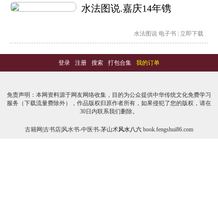
水法图说.嘉庆14年镌
水法图说
电子书
|
立即下载
登录
-
注册
-
搜索
-
打包合集
-
我的订单
免责声明：本网资料源于网友网络收集，目的为公众提供中华传统文化免费学习
服务（下载流量费除外），作品版权归原作者所有，如果侵犯了您的版权，请在
30日内联系我们删除。
古籍网|古书店|风水书-中医书-茅山术
风水八六
book.fengshui86.com