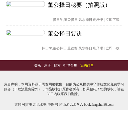
董公择日秘要（拍照版）
择日学
,
董公择日
,
风水择日
电子书
|
立即下载
董公择日要诀
择日学
,
董公择日
,
董德彰
,
风水择日
电子书
|
立即下载
登录
-
注册
-
搜索
-
打包合集
-
我的订单
免责声明：本网资料源于网友网络收集，目的为公众提供中华传统文化免费学习
服务（下载流量费除外），作品版权归原作者所有，如果侵犯了您的版权，请在
30日内联系我们删除。
古籍网|古书店|风水书-中医书-茅山术
风水八六
book.fengshui86.com