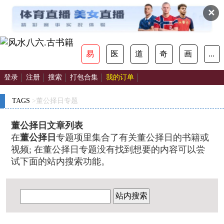
✕
易
医
道
奇
画
...
登录
注册
搜索
打包合集
我的订单
TAGS
>董公择日专题
董公择日文章列表
在
董公择日
专题项里集合了有关董公择日的书籍或
视频; 在董公择日专题没有找到想要的内容可以尝
试下面的站内搜索功能。
站内搜索