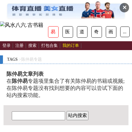
✕
易
医
道
奇
画
...
登录
注册
搜索
打包合集
我的订单
TAGS
>陈仲易专题
陈仲易文章列表
在
陈仲易
专题项里集合了有关陈仲易的书籍或视频;
在陈仲易专题没有找到想要的内容可以尝试下面的
站内搜索功能。
站内搜索