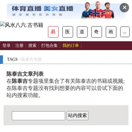
✕
易
医
道
奇
画
...
登录
注册
搜索
打包合集
我的订单
TAGS
>陈泰吉专题
陈泰吉文章列表
在
陈泰吉
专题项里集合了有关陈泰吉的书籍或视频;
在陈泰吉专题没有找到想要的内容可以尝试下面的
站内搜索功能。
站内搜索