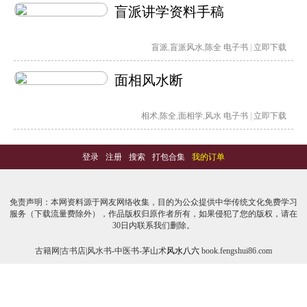
盲派讲学资料手稿
盲派
,
盲派风水
,
陈全
电子书
|
立即下载
面相风水断
相术
,
陈全
,
面相学
,
风水
电子书
|
立即下载
登录
-
注册
-
搜索
-
打包合集
-
我的订单
免责声明：本网资料源于网友网络收集，目的为公众提供中华传统文化免费学习
服务（下载流量费除外），作品版权归原作者所有，如果侵犯了您的版权，请在
30日内联系我们删除。
古籍网|古书店|风水书-中医书-茅山术
风水八六
book.fengshui86.com