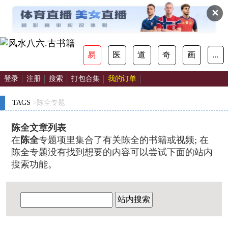
✕
易
医
道
奇
画
...
登录
注册
搜索
打包合集
我的订单
TAGS
>陈全专题
陈全文章列表
在
陈全
专题项里集合了有关陈全的书籍或视频; 在
陈全专题没有找到想要的内容可以尝试下面的站内
搜索功能。
站内搜索