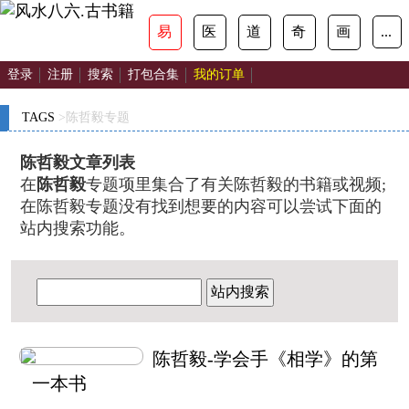
易
医
道
奇
画
...
登录
注册
搜索
打包合集
我的订单
TAGS
>陈哲毅专题
陈哲毅文章列表
在
陈哲毅
专题项里集合了有关陈哲毅的书籍或视频;
在陈哲毅专题没有找到想要的内容可以尝试下面的
站内搜索功能。
站内搜索
陈哲毅-学会手《相学》的第
一本书