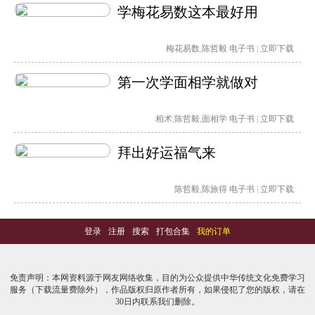
学梅花易数这本最好用
梅花易数
,
陈哲毅
电子书
|
立即下载
第一次学面相学就做对
相术
,
陈哲毅
,
面相学
电子书
|
立即下载
拜出好运福气来
陈哲毅
,
陈旅得
电子书
|
立即下载
登录
-
注册
-
搜索
-
打包合集
-
我的订单
免责声明：本网资料源于网友网络收集，目的为公众提供中华传统文化免费学习
服务（下载流量费除外），作品版权归原作者所有，如果侵犯了您的版权，请在
30日内联系我们删除。