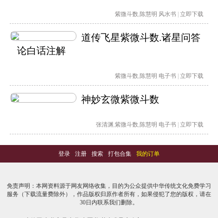
紫微斗数
,
陈慧明
风水书
|
立即下载
道传飞星紫微斗数.诸星问答
论白话注解
紫微斗数
,
陈慧明
电子书
|
立即下载
神妙玄微紫微斗数
张清渊
,
紫微斗数
,
陈慧明
电子书
|
立即下载
登录
-
注册
-
搜索
-
打包合集
-
我的订单
免责声明：本网资料源于网友网络收集，目的为公众提供中华传统文化免费学习
服务（下载流量费除外），作品版权归原作者所有，如果侵犯了您的版权，请在
30日内联系我们删除。