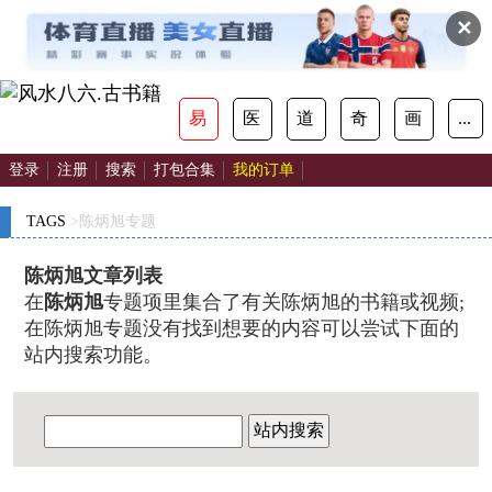
✕
易
医
道
奇
画
...
登录
注册
搜索
打包合集
我的订单
TAGS
>陈炳旭专题
陈炳旭文章列表
在
陈炳旭
专题项里集合了有关陈炳旭的书籍或视频;
在陈炳旭专题没有找到想要的内容可以尝试下面的
站内搜索功能。
站内搜索