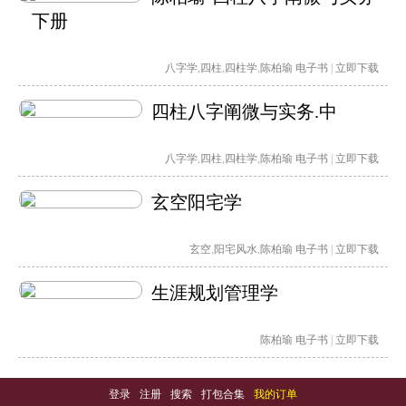
下册
八字学
,
四柱
,
四柱学
,
陈柏瑜
电子书
|
立即下载
四柱八字阐微与实务.中
八字学
,
四柱
,
四柱学
,
陈柏瑜
电子书
|
立即下载
玄空阳宅学
玄空
,
阳宅风水
,
陈柏瑜
电子书
|
立即下载
生涯规划管理学
陈柏瑜
电子书
|
立即下载
登录
-
注册
-
搜索
-
打包合集
-
我的订单