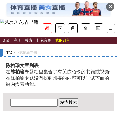
✕
易
医
道
奇
画
...
登录
注册
搜索
打包合集
我的订单
TAGS
>陈柏瑜专题
陈柏瑜文章列表
在
陈柏瑜
专题项里集合了有关陈柏瑜的书籍或视频;
在陈柏瑜专题没有找到想要的内容可以尝试下面的
站内搜索功能。
站内搜索