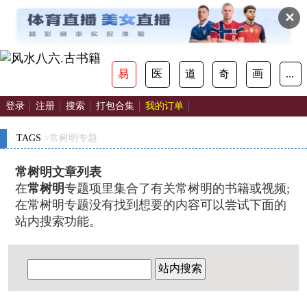
✕
易
医
道
奇
画
...
登录
注册
搜索
打包合集
我的订单
TAGS
>常树明专题
常树明文章列表
在
常树明
专题项里集合了有关常树明的书籍或视频;
在常树明专题没有找到想要的内容可以尝试下面的
站内搜索功能。
站内搜索