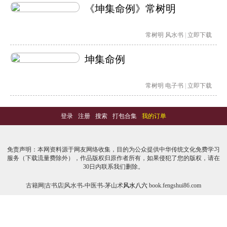
《坤集命例》常树明
常树明
风水书
|
立即下载
坤集命例
常树明
电子书
|
立即下载
登录
-
注册
-
搜索
-
打包合集
-
我的订单
免责声明：本网资料源于网友网络收集，目的为公众提供中华传统文化免费学习
服务（下载流量费除外），作品版权归原作者所有，如果侵犯了您的版权，请在
30日内联系我们删除。
古籍网|古书店|风水书-中医书-茅山术
风水八六
book.fengshui86.com