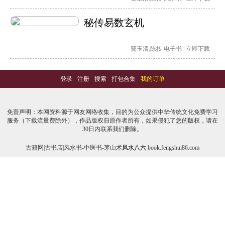
秘传易数玄机
曹玉清
,
陈抟
电子书
|
立即下载
登录
-
注册
-
搜索
-
打包合集
-
我的订单
免责声明：本网资料源于网友网络收集，目的为公众提供中华传统文化免费学习
服务（下载流量费除外），作品版权归原作者所有，如果侵犯了您的版权，请在
30日内联系我们删除。
古籍网|古书店|风水书-中医书-茅山术
风水八六
book.fengshui86.com