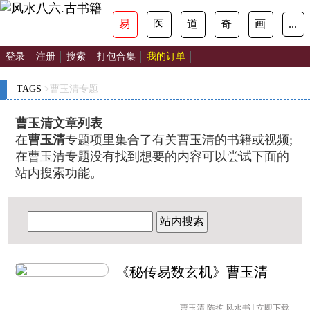
✕
易
医
道
奇
画
...
登录
注册
搜索
打包合集
我的订单
TAGS
>曹玉清专题
曹玉清文章列表
在
曹玉清
专题项里集合了有关曹玉清的书籍或视频;
在曹玉清专题没有找到想要的内容可以尝试下面的
站内搜索功能。
站内搜索
《秘传易数玄机》曹玉清
曹玉清
,
陈抟
风水书
|
立即下载