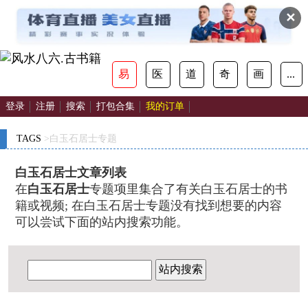
✕
易
医
道
奇
画
...
登录
注册
搜索
打包合集
我的订单
TAGS
>白玉石居士专题
白玉石居士文章列表
在
白玉石居士
专题项里集合了有关白玉石居士的书
籍或视频; 在白玉石居士专题没有找到想要的内容
可以尝试下面的站内搜索功能。
站内搜索