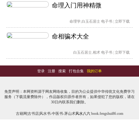
命理入门用神精微
命理学
,
白玉石居士
电子书
|
立即下载
命相骗术大全
白玉石居士
,
相术
电子书
|
立即下载
登录
-
注册
-
搜索
-
打包合集
-
我的订单
免责声明：本网资料源于网友网络收集，目的为公众提供中华传统文化免费学习
服务（下载流量费除外），作品版权归原作者所有，如果侵犯了您的版权，请在
30日内联系我们删除。
古籍网|古书店|风水书-中医书-茅山术
风水八六
book.fengshui86.com