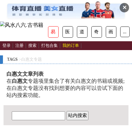
✕
易
医
道
奇
画
...
登录
注册
搜索
打包合集
我的订单
TAGS
>白惠文专题
白惠文文章列表
在
白惠文
专题项里集合了有关白惠文的书籍或视频;
在白惠文专题没有找到想要的内容可以尝试下面的
站内搜索功能。
站内搜索