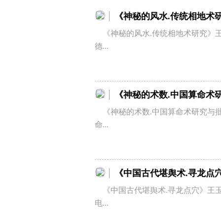
《神秘的风水.传统相地术
《神秘的风水.传统相地术研究》
德...
《神秘的术数.中国算命术
《神秘的术数.中国算命术研究与批
命...
《中国古代堪舆术.寻龙点
《中国古代堪舆术.寻龙点穴》王玉
电...