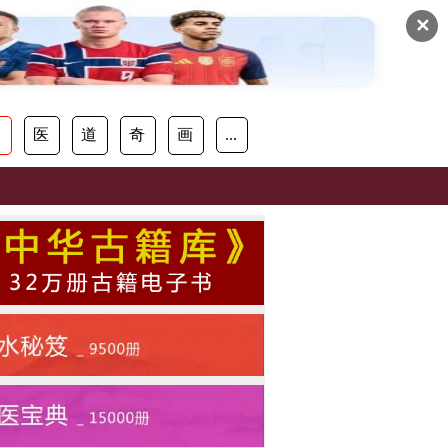
✕
易
医
道
奇
画
...