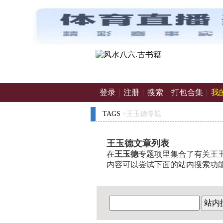
登录
注册
搜索
打包合集
我
TAGS
>王玉德专题
王玉德文章列表
在
王玉德
专题项里集合了有关王玉
内容可以尝试下面的站内搜索功
站内