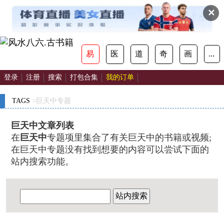
✕
易
医
道
奇
画
...
登录
注册
搜索
打包合集
我的订单
TAGS
>巨天中专题
巨天中文章列表
在
巨天中
专题项里集合了有关巨天中的书籍或视频;
在巨天中专题没有找到想要的内容可以尝试下面的
站内搜索功能。
站内搜索