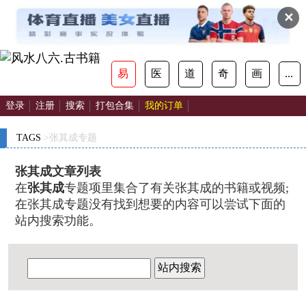
✕
易
医
道
奇
画
...
登录
注册
搜索
打包合集
我的订单
TAGS
>张其成专题
张其成文章列表
在
张其成
专题项里集合了有关张其成的书籍或视频;
在张其成专题没有找到想要的内容可以尝试下面的
站内搜索功能。
站内搜索