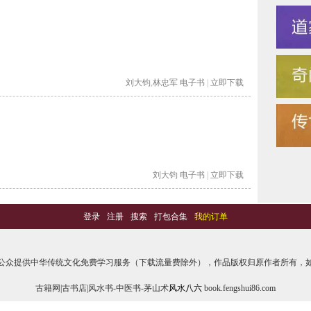
刘大钧
,
林忠军
电子书
|
立即下载
刘大钧
电子书
|
立即下载
登录
-
注册
-
搜索
-
打包合集
-
我的订单
公众提供中华传统文化免费学习服务（下载流量费除外），作品版权归原作者所有，如
古籍网|古书店|风水书-中医书-茅山术
风水八六
book.fengshui86.com