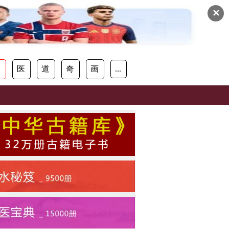
✕
易
医
道
奇
画
...