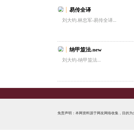
易传全译
刘大钧.林忠军-易传全译...
纳甲筮法.new
刘大钧-纳甲筮法...
免责声明：本网资料源于网友网络收集，目的为