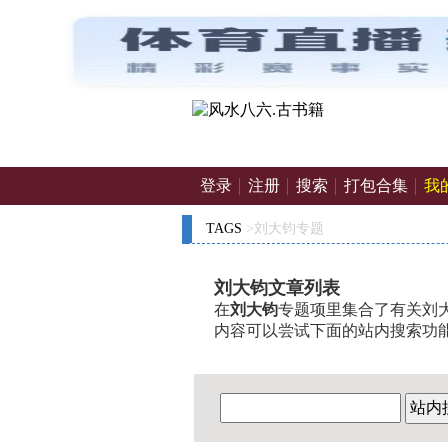
登录
注册
搜索
打包合集
我
TAGS
>刘大钧专题
刘大钧文章列表
在
刘大钧
专题项里集合了有关刘大
内容可以尝试下面的站内搜索功
站内