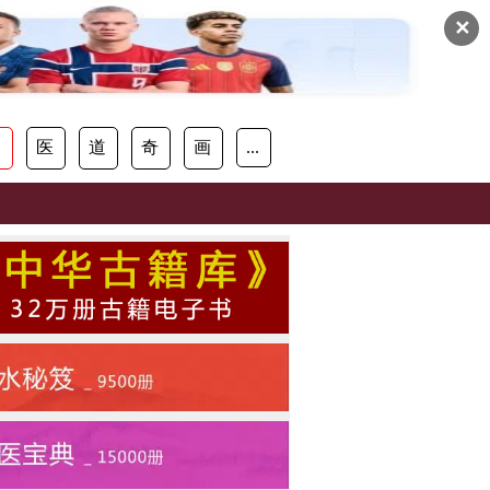
✕
易
医
道
奇
画
...