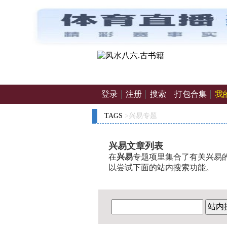
登录
注册
搜索
打包合集
我
TAGS
>兴易专题
兴易文章列表
在
兴易
专题项里集合了有关兴易的
以尝试下面的站内搜索功能。
站内