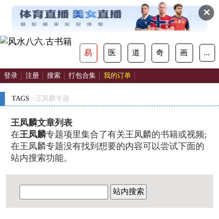
✕
易
医
道
奇
画
...
登录
注册
搜索
打包合集
我的订单
TAGS
>王凤麟专题
王凤麟文章列表
在
王凤麟
专题项里集合了有关王凤麟的书籍或视频;
在王凤麟专题没有找到想要的内容可以尝试下面的
站内搜索功能。
站内搜索