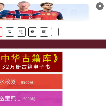
✕
易
医
道
奇
画
...