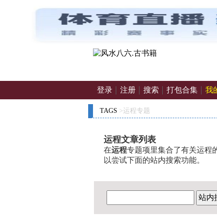
登录
注册
搜索
打包合集
我
TAGS
>运程专题
运程文章列表
在
运程
专题项里集合了有关运程的
以尝试下面的站内搜索功能。
站内