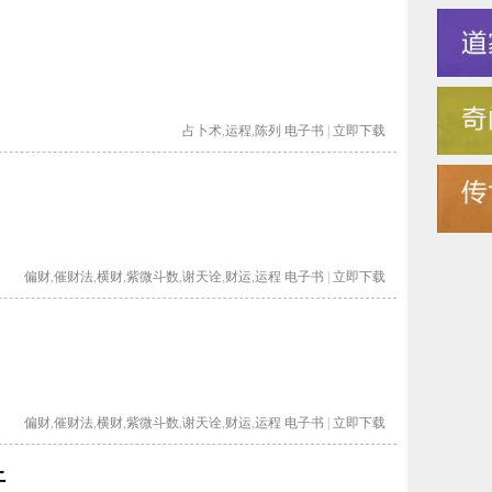
占卜术
,
运程
,
陈列
电子书
|
立即下载
偏财
,
催财法
,
横财
,
紫微斗数
,
谢天诠
,
财运
,
运程
电子书
|
立即下载
.
偏财
,
催财法
,
横财
,
紫微斗数
,
谢天诠
,
财运
,
运程
电子书
|
立即下载
上