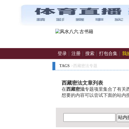
登录
注册
搜索
打包合集
我
TAGS
>西藏密法专题
西藏密法文章列表
在
西藏密法
专题项里集合了有关西
想要的内容可以尝试下面的站内
站内