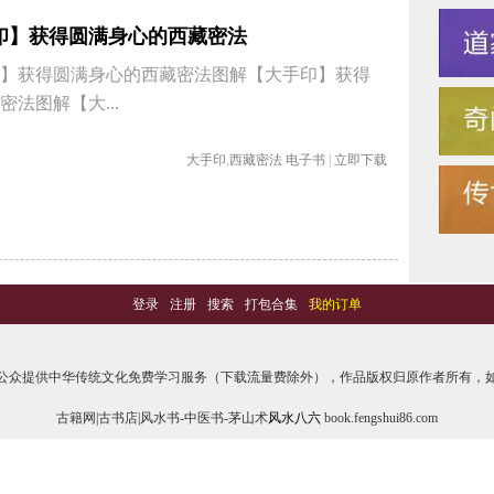
印】获得圆满身心的西藏密法
】获得圆满身心的西藏密法图解【大手印】获得
法图解【大...
大手印
,
西藏密法
电子书
|
立即下载
登录
-
注册
-
搜索
-
打包合集
-
我的订单
公众提供中华传统文化免费学习服务（下载流量费除外），作品版权归原作者所有，如
古籍网|古书店|风水书-中医书-茅山术
风水八六
book.fengshui86.com