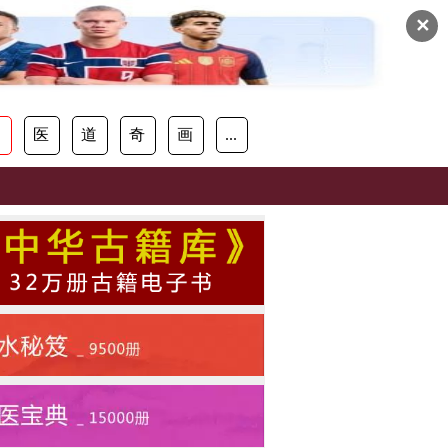
✕
易
医
道
奇
画
...