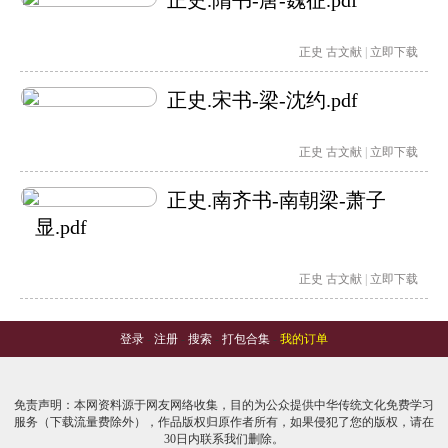
正史.隋书-唐-魏征.pdf
正史
古文献
|
立即下载
正史.宋书-梁-沈约.pdf
正史
古文献
|
立即下载
正史.南齐书-南朝梁-萧子
显.pdf
正史
古文献
|
立即下载
登录
-
注册
-
搜索
-
打包合集
-
我的订单
免责声明：本网资料源于网友网络收集，目的为公众提供中华传统文化免费学习
服务（下载流量费除外），作品版权归原作者所有，如果侵犯了您的版权，请在
30日内联系我们删除。