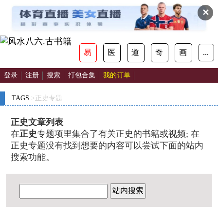
✕
易
医
道
奇
画
...
登录
注册
搜索
打包合集
我的订单
TAGS
>正史专题
正史文章列表
在
正史
专题项里集合了有关正史的书籍或视频; 在
正史专题没有找到想要的内容可以尝试下面的站内
搜索功能。
站内搜索