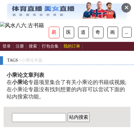
✕
易
医
道
奇
画
...
登录
注册
搜索
打包合集
我的订单
TAGS
>小乘论专题
小乘论文章列表
在
小乘论
专题项里集合了有关小乘论的书籍或视频;
在小乘论专题没有找到想要的内容可以尝试下面的
站内搜索功能。
站内搜索