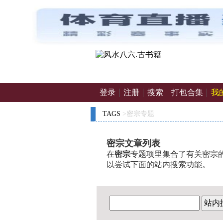
登录
注册
搜索
打包合集
我
TAGS
>密宗专题
密宗文章列表
在
密宗
专题项里集合了有关密宗的
以尝试下面的站内搜索功能。
站内