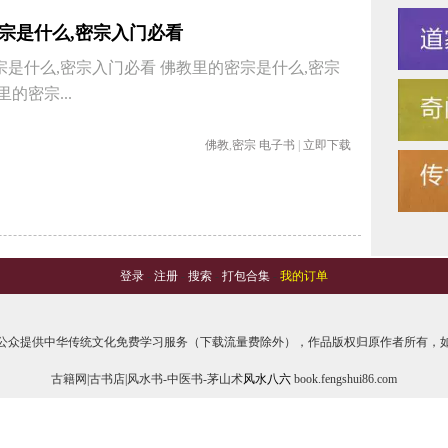
宗是什么,密宗入门必看
宗是什么,密宗入门必看 佛教里的密宗是什么,密宗
的密宗...
佛教
,
密宗
电子书
|
立即下载
登录
-
注册
-
搜索
-
打包合集
-
我的订单
公众提供中华传统文化免费学习服务（下载流量费除外），作品版权归原作者所有，如
古籍网|古书店|风水书-中医书-茅山术
风水八六
book.fengshui86.com