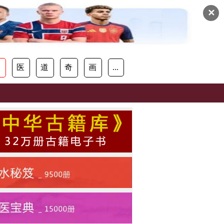
✕
易
医
道
奇
画
...