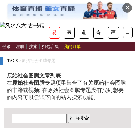
✕
易
医
道
奇
画
...
登录
注册
搜索
打包合集
我的订单
TAGS
>原始社会图腾专题
原始社会图腾文章列表
在
原始社会图腾
专题项里集合了有关原始社会图腾
的书籍或视频; 在原始社会图腾专题没有找到想要
的内容可以尝试下面的站内搜索功能。
站内搜索