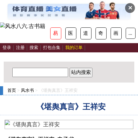
✕
易
医
道
奇
画
...
登录
注册
搜索
打包合集
我的订单
站内搜索
首页
>
风水书
> 《堪舆真言》王祥安
《堪舆真言》王祥安